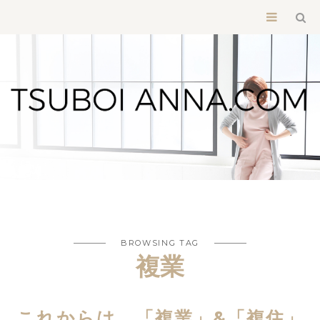
BROWSING TAG
複業
これからは、「複業」&「複住」