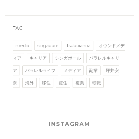
TAG
media
singapore
tsuboianna
オウンドメデ
ィア
キャリア
シンガポール
パラレルキャリ
ア
パラレルライフ
メディア
副業
坪井安
奈
海外
移住
複住
複業
転職
INSTAGRAM